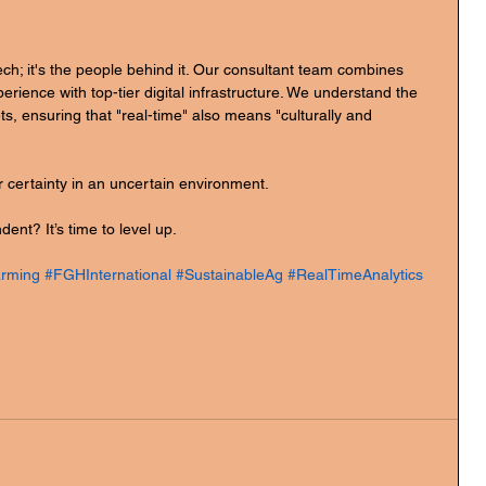
ech; it's the people behind it. Our consultant team combines 
ience with top-tier digital infrastructure. We understand the 
ts, ensuring that "real-time" also means "culturally and 
er certainty in an uncertain environment.
ent? It’s time to level up.
arming
#FGHInternational
#SustainableAg
#RealTimeAnalytics