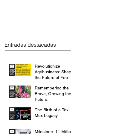
estment
FGH Desk
Contact
Entradas destacadas
Revolutionize
Agribusiness: Shape
the Future of Food
with FGH
Remembering the
International.
Brave, Growing the
Future.
The Birth of a Tex-
Mex Legacy
Milestone: 11 Million