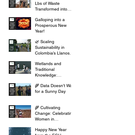
Lbs of Waste
Transformed into
Opportunity
Galloping into a
Prosperous New
Year!
🌿 Scaling
Sustainability in
Colombia’s Llanos
Orientales
Wetlands and
Traditional
Knowledge:
Celebrating Cultural
🌾 Data Doesn’t Wait
Heritage
for a Sunny Day
🌾 Cultivating
Change: Celebrating
Women in
Agribusiness this
Happy New Year
2026 🌾