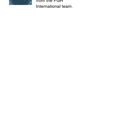
from the FGH
International team!
🎉