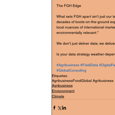
The FGH Edge
What sets FGH apart isn't just our t
decades of boots-on-the-ground exper
local nuances of international marke
environmentally relevant."
We don't just deliver data; we deliv
Is your data strategy weather-depend
#Agribusiness
#FieldData
#DigitalF
#GlobalConsulting
Etiquetas:
Agribusiness
Food
Global Agribusiness
Agribusiness
Envioronment
Climate