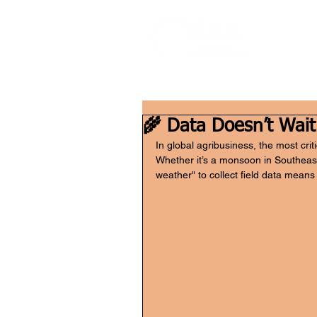
🌾 Data Doesn’t Wait
In global agribusiness, the most crit
Whether it’s a monsoon in Southeast 
weather" to collect field data means