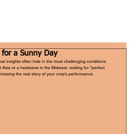
Home
Who we are
What we do
FGH Inv
 for a Sunny Day
ical insights often hide in the most challenging conditions. 
Asia or a heatwave in the Midwest, waiting for "perfect 
 missing the real story of your crop’s performance.