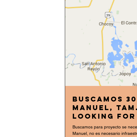
Buscamos 30
Manuel, Tam.
Buscamos para proyecto se necesi
Manuel, no es necesario infraestr