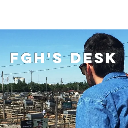
Home
Who we are
What we do
FGH Inv
fgh'S DESK