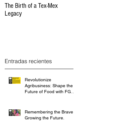
The Birth of a Tex-Mex
FGH International Consulting
Legacy
Championing Sustainable
Agriculture and Empowering
Small Farmers
Entradas recientes
Revolutionize
Agribusiness: Shape the
Future of Food with FGH
International.
Remembering the Brave,
Growing the Future.