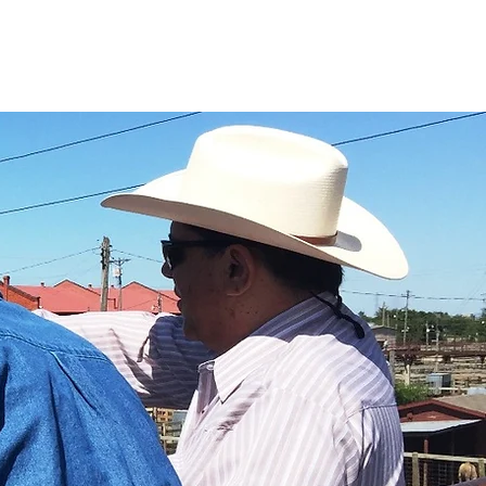
estment
FGH Desk
Contact