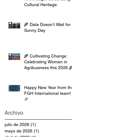
Cultural Heritage
🌾 Data Doesn’t Wait for a
Sunny Day
🌾 Cultivating Change:
Celebrating Women in
Agribusiness this 2026 🌾
Happy New Year from the
FGH International team!
🎉
Archivo
julio de 2026
(1)
1 entrada
mayo de 2026
(1)
1 entrada